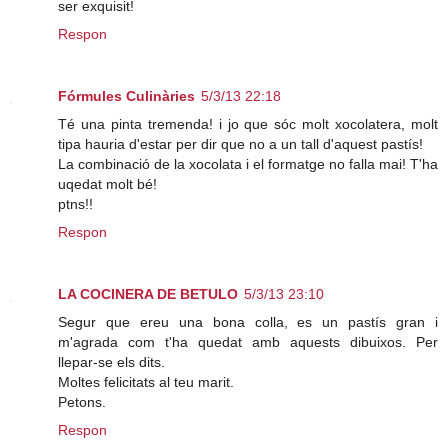
ser exquisit!
Respon
Fórmules Culinàries
5/3/13 22:18
Té una pinta tremenda! i jo que sóc molt xocolatera, molt
tipa hauria d'estar per dir que no a un tall d'aquest pastís!
La combinació de la xocolata i el formatge no falla mai! T'ha
uqedat molt bé!
ptns!!
Respon
LA COCINERA DE BETULO
5/3/13 23:10
Segur que ereu una bona colla, es un pastís gran i
m'agrada com t'ha quedat amb aquests dibuixos. Per
llepar-se els dits.
Moltes felicitats al teu marit.
Petons.
Respon