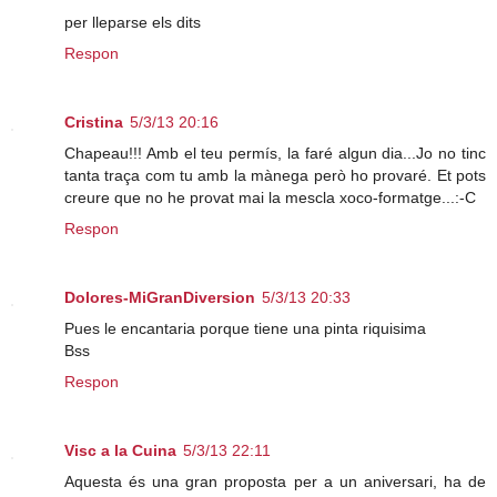
per lleparse els dits
Respon
Cristina
5/3/13 20:16
Chapeau!!! Amb el teu permís, la faré algun dia...Jo no tinc
tanta traça com tu amb la mànega però ho provaré. Et pots
creure que no he provat mai la mescla xoco-formatge...:-C
Respon
Dolores-MiGranDiversion
5/3/13 20:33
Pues le encantaria porque tiene una pinta riquisima
Bss
Respon
Visc a la Cuina
5/3/13 22:11
Aquesta és una gran proposta per a un aniversari, ha de