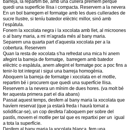
barreja, la repartim bé, amb una cullera premem perquè
quedi una superfície llisa i compacta. Reservem a la nevera
En un bol barregem el formatge amb les dues cullerades de
sucre llustre, si teníu batedor elèctric millor, sinó amb
l'espàtula.
Fonem la xocolata negra i la xocolata amb llet, al microones
o al bany maria, a mi m'agrada més al bany maria.
Separem una quarta part d'aquesta xocolata per a la
cobertura. Reservem
Quan la resta de xocolata s'ha refredat una mica hi anem
afegint la barreja de formatge, barregem amb batedor
elèctric o espàtula, anem afegint el formatge poc a poc fins a
tenir-lo tot integrat i sigui una barreja homogènia.
Aboquem la barreja de formatge i xocolata en el motlle,
repartim bé i procurem que quedi una superfície llisa.
Reservem a la nevera un mínim de dues hores. (va molt bé
fer aquesta primera part el dia abans)
Passat aquest temps, desfem al bany maria la xocolata que
havíem reservat (que ja estarà freda i haurà tornat a
solidificar-se), un cop desfeta l'aboquem per sobre del
pastís, movem el motlle per tal que es repartixi per un igual
a tota la superfície.
Desfem al bany maria la xocolata blanca, fem una