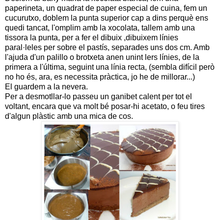
paperineta, un quadrat de paper especial de cuina, fem un
cucurutxo, doblem la punta superior cap a dins perquè ens
quedi tancat, l'omplim amb la xocolata, tallem amb una
tissora la punta, per a fer el dibuix ,dibuixem línies
paral·leles per sobre el pastís, separades uns dos cm. Amb
l'ajuda d'un palillo o brotxeta anen unint lers línies, de la
primera a l'última, seguint una línia recta, (sembla difícil però
no ho és, ara, es necessita pràctica, jo he de millorar...)
El guardem a la nevera.
Per a desmotllar-lo passeu un ganibet calent per tot el
voltant, encara que va molt bé posar-hi acetato, o feu tires
d'algun plàstic amb una mica de cos.