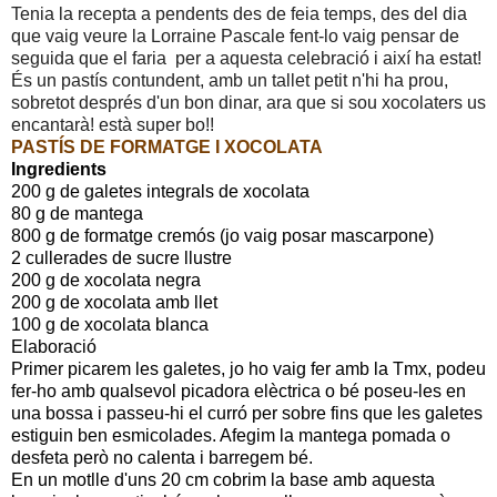
Tenia la recepta a pendents des de feia temps, des del dia
que vaig veure la Lorraine Pascale fent-lo vaig pensar de
seguida que el faria per a aquesta celebració i així ha estat!
És un pastís contundent, amb un tallet petit n'hi ha prou,
sobretot després d'un bon dinar, ara que si sou xocolaters us
encantarà! està super bo!!
PASTÍS DE FORMATGE I XOCOLATA
Ingredients
200 g de galetes integrals de xocolata
80 g de mantega
800 g de formatge cremós (jo vaig posar mascarpone)
2 cullerades de sucre llustre
200 g de xocolata negra
200 g de xocolata amb llet
100 g de xocolata blanca
Elaboració
Primer picarem les galetes, jo ho vaig fer amb la Tmx, podeu
fer-ho amb qualsevol picadora elèctrica o bé poseu-les en
una bossa i passeu-hi el curró per sobre fins que les galetes
estiguin ben esmicolades. Afegim la mantega pomada o
desfeta però no calenta i barregem bé.
En un motlle d'uns 20 cm cobrim la base amb aquesta