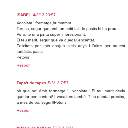
ISABEL
4/3/13 23:57
Xocolata i formatge,hummmm
Teresa, segur que amb un petit tall de pastis hi ha prou.
Però, te una pinta super impresionant.
El teu marit, segur que va quedar encantat.
Felicitats per tots dos(un p'els anys i l'altre per aquest
fantàstic pastis.
Petons
Respon
Tapa't de tapes
5/3/13 7:57
oh que bo! Amb formatge!! I xocolata!! El teu marit devia
quedar ben content! I vosaltres també. T'ha quedat preciós,
a més de bo, segur!!Petons
Respon