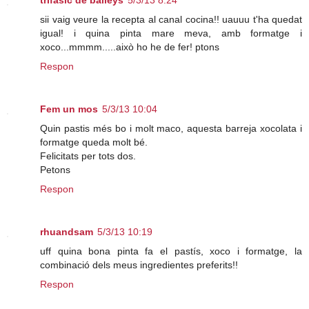
trifasic de baileys
5/3/13 8:24
sii vaig veure la recepta al canal cocina!! uauuu t'ha quedat
igual! i quina pinta mare meva, amb formatge i
xoco...mmmm.....això ho he de fer! ptons
Respon
Fem un mos
5/3/13 10:04
Quin pastis més bo i molt maco, aquesta barreja xocolata i
formatge queda molt bé.
Felicitats per tots dos.
Petons
Respon
rhuandsam
5/3/13 10:19
uff quina bona pinta fa el pastís, xoco i formatge, la
combinació dels meus ingredientes preferits!!
Respon