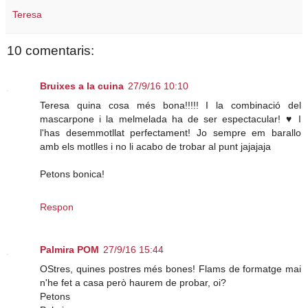
Teresa
10 comentaris:
Bruixes a la cuina
27/9/16 10:10
Teresa quina cosa més bona!!!!! I la combinació del
mascarpone i la melmelada ha de ser espectacular! ♥ I
l'has desemmotllat perfectament! Jo sempre em barallo
amb els motlles i no li acabo de trobar al punt jajajaja
Petons bonica!
Respon
Palmira POM
27/9/16 15:44
OStres, quines postres més bones! Flams de formatge mai
n'he fet a casa però haurem de probar, oi?
Petons