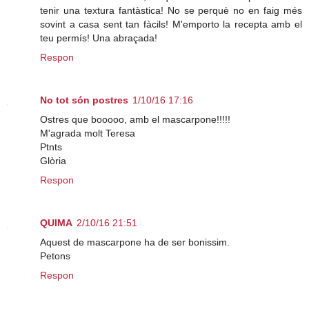
tenir una textura fantàstica! No se perquè no en faig més
sovint a casa sent tan fàcils! M'emporto la recepta amb el
teu permís! Una abraçada!
Respon
No tot són postres
1/10/16 17:16
Ostres que booooo, amb el mascarpone!!!!!
M'agrada molt Teresa
Ptnts
Glòria
Respon
QUIMA
2/10/16 21:51
Aquest de mascarpone ha de ser bonissim.
Petons
Respon