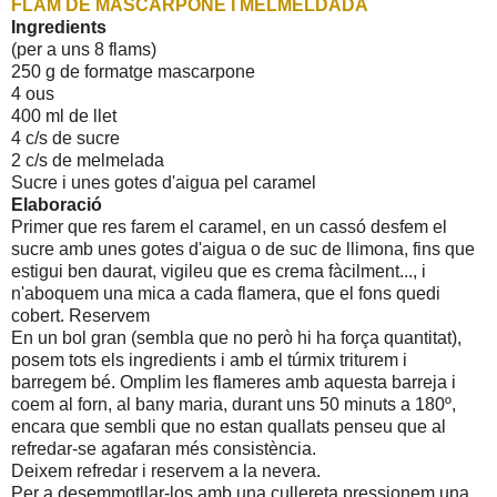
FLAM DE MASCARPONE I MELMELDADA
Ingredients
(per a uns 8 flams)
250 g de formatge mascarpone
4 ous
400 ml de llet
4 c/s de sucre
2 c/s de melmelada
Sucre i unes gotes d'aigua pel caramel
Elaboració
Primer que res farem el caramel, en un cassó desfem el
sucre amb unes gotes d'aigua o de suc de llimona, fins que
estigui ben daurat, vigileu que es crema fàcilment..., i
n'aboquem una mica a cada flamera, que el fons quedi
cobert. Reservem
En un bol gran (sembla que no però hi ha força quantitat),
posem tots els ingredients i amb el túrmix triturem i
barregem bé. Omplim les flameres amb aquesta barreja i
coem al forn, al bany maria, durant uns 50 minuts a 180º,
encara que sembli que no estan quallats penseu que al
refredar-se agafaran més consistència.
Deixem refredar i reservem a la nevera.
Per a desemmotllar-los amb una cullereta pressionem una