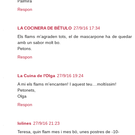
Palmira
Respon
LA COCINERA DE BÉTULO
27/9/16 17:34
Els flams m'agraden tots, el de mascarpone ha de quedar
amb un sabor molt bo.
Petons.
Respon
La Cuina de l'Olga
27/9/16 19:24
A mi els flams m'encanten! I aquest teu....moltíssim!
Petonets,
Olga
Respon
lolines
27/9/16 21:23
Teresa, quin flam mes i mes bò, unes postres de -10-