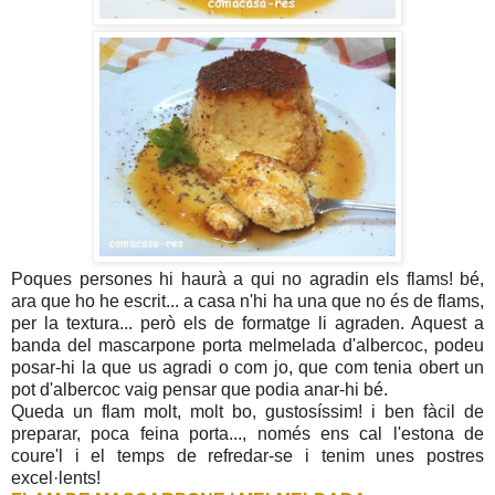
Poques persones hi haurà a qui no agradin els flams! bé,
ara que ho he escrit... a casa n'hi ha una que no és de flams,
per la textura... però els de formatge li agraden. Aquest a
banda del mascarpone porta melmelada d'albercoc, podeu
posar-hi la que us agradi o com jo, que com tenia obert un
pot d'albercoc vaig pensar que podia anar-hi bé.
Queda un flam molt, molt bo, gustosíssim! i ben fàcil de
preparar, poca feina porta..., només ens cal l'estona de
coure'l i el temps de refredar-se i tenim unes postres
excel·lents!