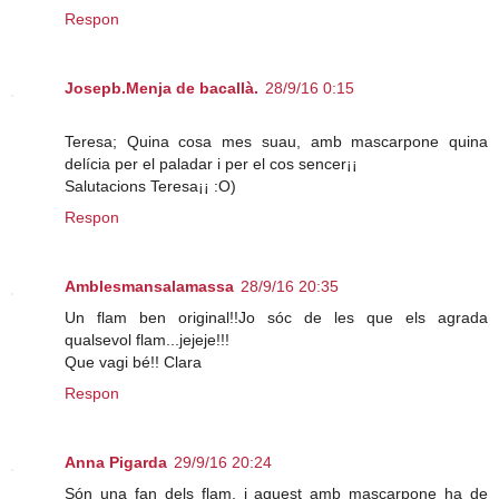
Respon
Josepb.Menja de bacallà.
28/9/16 0:15
Teresa; Quina cosa mes suau, amb mascarpone quina
delícia per el paladar i per el cos sencer¡¡
Salutacions Teresa¡¡ :O)
Respon
Amblesmansalamassa
28/9/16 20:35
Un flam ben original!!Jo sóc de les que els agrada
qualsevol flam...jejeje!!!
Que vagi bé!! Clara
Respon
Anna Pigarda
29/9/16 20:24
Són una fan dels flam, i aquest amb mascarpone ha de