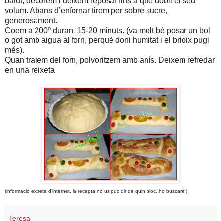
batut, decorem i deixem reposar fins a que dobli el seu
volum. Abans d’enfornar tirem per sobre sucre,
generosament.
Coem a 200º durant 15-20 minuts. (va molt bé posar un bol
o got amb aigua al forn, perquè doni humitat i el brioix pugi
més).
Quan traiem del forn, polvoritzem amb anís. Deixem refredar
en una reixeta
(informació extreta d'internet, la recepta no us puc dir de quin bloc, ho buscaré!)
Teresa