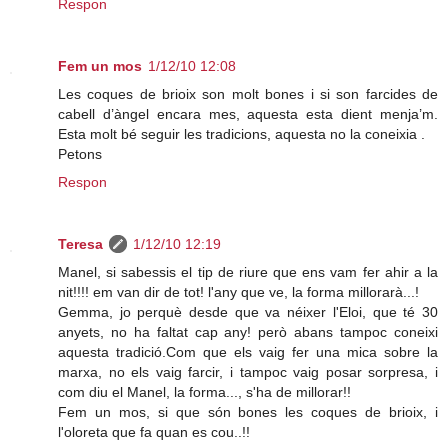
Respon
Fem un mos
1/12/10 12:08
Les coques de brioix son molt bones i si son farcides de
cabell d’àngel encara mes, aquesta esta dient menja’m.
Esta molt bé seguir les tradicions, aquesta no la coneixia .
Petons
Respon
Teresa
1/12/10 12:19
Manel, si sabessis el tip de riure que ens vam fer ahir a la
nit!!!! em van dir de tot! l'any que ve, la forma millorarà...!
Gemma, jo perquè desde que va néixer l'Eloi, que té 30
anyets, no ha faltat cap any! però abans tampoc coneixi
aquesta tradició.Com que els vaig fer una mica sobre la
marxa, no els vaig farcir, i tampoc vaig posar sorpresa, i
com diu el Manel, la forma..., s'ha de millorar!!
Fem un mos, si que són bones les coques de brioix, i
l'oloreta que fa quan es cou..!!