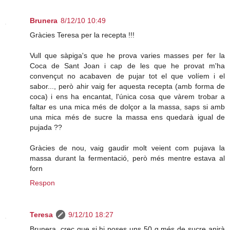
Brunera
8/12/10 10:49
Gràcies Teresa per la recepta !!!
Vull que sàpiga's que he prova varies masses per fer la
Coca de Sant Joan i cap de les que he provat m'ha
convençut no acabaven de pujar tot el que volíem i el
sabor..., però ahir vaig fer aquesta recepta (amb forma de
coca) i ens ha encantat, l'única cosa que vàrem trobar a
faltar es una mica més de dolçor a la massa, saps si amb
una mica més de sucre la massa ens quedarà igual de
pujada ??
Gràcies de nou, vaig gaudir molt veient com pujava la
massa durant la fermentació, però més mentre estava al
forn
Respon
Teresa
9/12/10 18:27
Brunera, crec que si hi poses uns 50 g més de sucre anirà