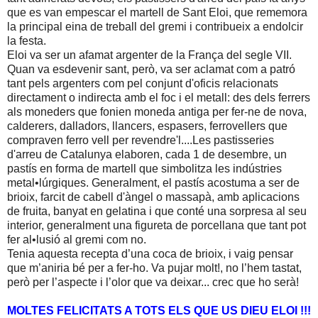
que es van empescar el martell de Sant Eloi, que rememora
la principal eina de treball del gremi i contribueix a endolcir
la festa.
Eloi va ser un afamat argenter de la França del segle VII.
Quan va esdevenir sant, però, va ser aclamat com a patró
tant pels argenters com pel conjunt d'oficis relacionats
directament o indirecta amb el foc i el metall: des dels ferrers
als moneders que fonien moneda antiga per fer-ne de nova,
calderers, dalladors, llancers, espasers, ferrovellers que
compraven ferro vell per revendre'l....Les pastisseries
d'arreu de Catalunya elaboren, cada 1 de desembre, un
pastís en forma de martell que simbolitza les indústries
metal•lúrgiques. Generalment, el pastís acostuma a ser de
brioix, farcit de cabell d'àngel o massapà, amb aplicacions
de fruita, banyat en gelatina i que conté una sorpresa al seu
interior, generalment una figureta de porcellana que tant pot
fer al•lusió al gremi com no.
Tenia aquesta recepta d’una coca de brioix, i vaig pensar
que m’aniria bé per a fer-ho. Va pujar molt!, no l’hem tastat,
però per l’aspecte i l’olor que va deixar... crec que ho serà!
MOLTES FELICITATS A TOTS ELS QUE US DIEU ELOI !!!