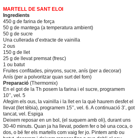
MARTELL DE SANT ELOI
Ingredients
450 g de farina de força
50 g de mantega (a temperatura ambient)
50 g de sucre
Una cullerada d’extracte de vainilla
2 ous
150 g de llet
25 g de llevat premsat (fresc)
1 ou batut
Fruites confitades, pinyons, sucre, anís (per a decorar)
Anís (per a polvoritzar quan surt del forn)
Preparació
(Thermomix)
En el got de la Th posem la farina i el sucre, programem
10’’, vel. 5
Afegim els ous, la vainilla i la llet en la què haurem desfet el
llevat (llet tèbia), programem 15’’, vel. 6. A continuació 3’, got
tancat, vel. Espiga
Deixem reposar en un bol, (el suquem amb oli), durant uns
30-40 minuts. Quan ja ha llevat, podem fer o bé una coca, o
dos, o bé fer els martells com vaig fer jo. Pintem amb ou