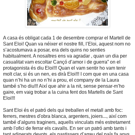
A casa és obligat cada 1 de desembre comprar el Martell de
Sant Eloi! Quan va néixer el nostre fill, l’Eloi, aquest nom no
s’acostumava a posar, era dels quins no senties
habitualment. A nosaltres ens va agradar , quan un dia per
casualitat vam escoltar Cançó d’amor i de guerra” on el
protagonista és diu Eloi!!! Quan el vam sentir ho vam tenir
molt clar, si és un nen, es dirà Eloi!!! I com que en una casa
quan n’hi ha un no n’hi a prou, el company de la Laura
també s’ho diu!!! Així que ahir a la nit, sense pensar-m’ho
gaire, em vaig trobar a la cuina fent dos Martells de Sant
Eloi!!!
Sant Eloi és el patró dels qui treballen el metall amb foc:
ferrers, mestres d'obra blanca, argenters, joiers..., així com
també d'alguns traginers, aquells vinculats més estretament
amb l'ofici de ferrar els cavalls. En ser un patró amb tants i
tant adinerats devots, els pastissers d'arreu del país fa anys