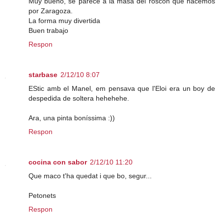
Muy bueno, se parece a la masa del roscón que hacemos
por Zaragoza.
La forma muy divertida
Buen trabajo
Respon
starbase
2/12/10 8:07
EStic amb el Manel, em pensava que l'Eloi era un boy de
despedida de soltera hehehehe.
Ara, una pinta boníssima :))
Respon
cocina con sabor
2/12/10 11:20
Que maco t'ha quedat i que bo, segur...
Petonets
Respon