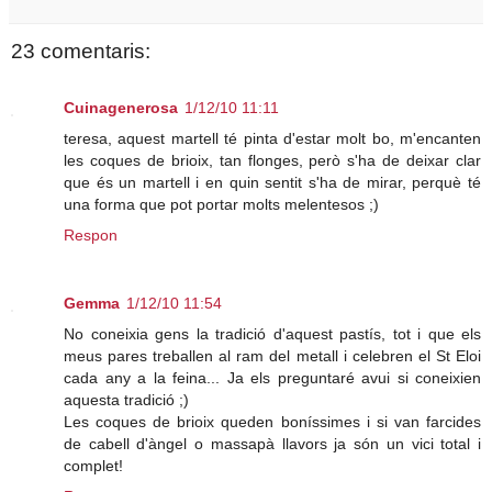
23 comentaris:
Cuinagenerosa
1/12/10 11:11
teresa, aquest martell té pinta d'estar molt bo, m'encanten
les coques de brioix, tan flonges, però s'ha de deixar clar
que és un martell i en quin sentit s'ha de mirar, perquè té
una forma que pot portar molts melentesos ;)
Respon
Gemma
1/12/10 11:54
No coneixia gens la tradició d'aquest pastís, tot i que els
meus pares treballen al ram del metall i celebren el St Eloi
cada any a la feina... Ja els preguntaré avui si coneixien
aquesta tradició ;)
Les coques de brioix queden boníssimes i si van farcides
de cabell d'àngel o massapà llavors ja són un vici total i
complet!